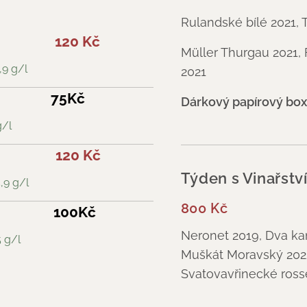
Rulandské bílé 2021,
120 Kč
Müller Thurgau 2021,
,9 g/l
2021
75Kč
Dárkový papírový box 
g/l
120 Kč
Týden s Vinařst
,9 g/l
800 Kč
100Kč
Neronet 2019, Dva ka
5 g/l
Muškát Moravský 2022
Svatovavřinecké 