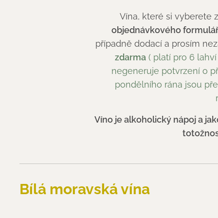
Vína, které si vyberete
objednávkového formulá
případně dodací a prosím ne
zdarma
( platí pro 6 lah
negeneruje potvrzení o př
pondělního rána jsou před
Víno je alkoholický nápoj a j
totožnos
Bílá moravská vína