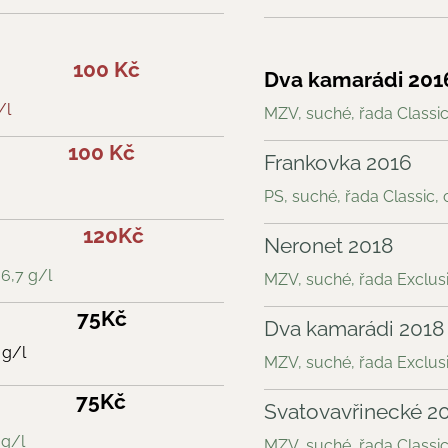
100 Kč
Dva kamarádi 201
/l
MZV, suché, řada Classic,
100 Kč
Frankovka 2016
PS, suché, řada Classic, c
120Kč
Neronet 2018
 6,7 g/l
MZV, suché, řada Exclusiv
75Kč
Dva kamarádi 2018
 g/l
MZV, suché, řada Exclusiv
75Kč
Svatovavřinecké 2
 g/l
MZV, suché, řada Classic,