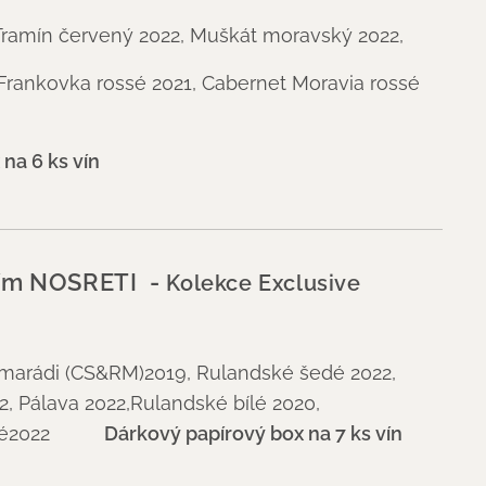
 Tramín červený 2022, Muškát moravský 2022,
 Frankovka rossé 2021, Cabernet Moravia rossé
na 6 ks vín
vím NOSRETI -
Kolekce Exclusive
marádi (CS&RM)2019, Rulandské šedé 2022,
, Pálava 2022,Rulandské bílé 2020,
rossé2022
Dárkový papírový box na 7 ks vín