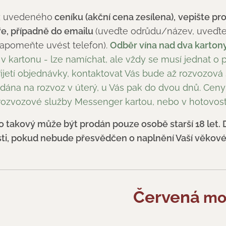
 z uvedeného
ceníku (akční cena zesílena),
vepište pr
ře
, případně do emailu
(uveďte odrůdu/název, uveďte 
zapomeňte uvést telefon).
Odběr vína nad dva kartony 
ví v kartonu - lze namíchat, ale vždy se musí jednat o
ijetí objednávky, kontaktovat Vás bude až rozvozová
ána na rozvoz v úterý, u Vás pak do dvou dnů. Ceny j
rozvozové služby Messenger kartou, nebo v hotovost
ako takový může být prodán pouze osobě starší 18 let.
ti, pokud nebude přesvědčen o naplnění Vaší věkové
Červená
mor