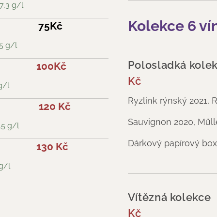
7,3 g/l
Kolekce 6 vín
75Kč
5 g/l
Polosl
100Kč
Kč
g/l
Ryzlink rýnský 2021, 
120 Kč
Sauvignon 2020, Müll
,5 g/l
Dárkový papírový box
130 Kč
g/l
Vítěz
Kč