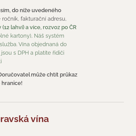
osím, do níže uvedeného
ročník, fakturační adresu,
(12 lahví) a více, rozvoz po ČR
 plné kartony), Náš systém
 služba. Vína objednaná do
sou s DPH a platíte řidiči
i
 Doručovatel může chtít průkaz
 hranice!
avská vína