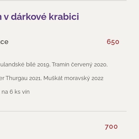
 v dárkové krabici
adká kolekce
650
Rulandské bílé 2019, Tramín červený 2020,
er Thurgau 2021, Muškát moravský 2022
 na 6 ks vín
ná kolekce
700