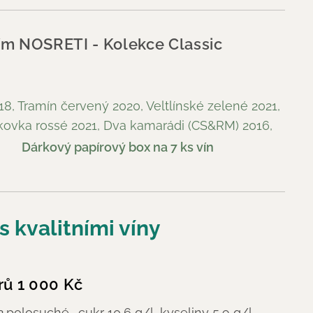
vím NOSRETI -
Kolekce Classic
 Tramín červený 2020, Veltlínské zelené 2021,
kovka rossé 2021, Dva kamarádi (CS&RM) 2016,
019
Dárkový papírový box na 7 ks vín
s kvalitními víny
trů
1 000 Kč
2,polosuché- cukr 10,6 g/l, kyseliny 5,9 g/l