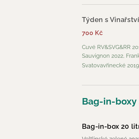
Týden s Vinařst
700 Kč
Cuvé RV&SVG&RR 2018,
Sauvignon 2022, Fran
Svatovavřinecké 2
Bag-in-boxy 
Bag-in-box 20 li
Veltlinské zelené 202