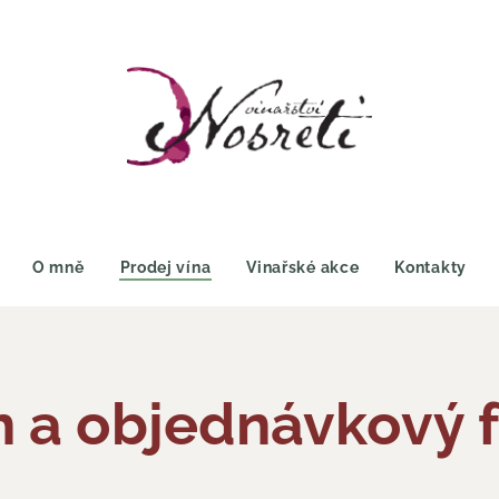
O mně
Prodej vína
Vinařské akce
Kontakty
ín a objednávkový 