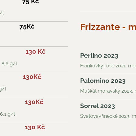
75 Kč
/l
Frizzante - 
75Kč
130 Kč
Perlino 2023
 8,6 g/l
Frankovky rosé 2021, mo
130Kč
Palomino 2023
g/l
Muškát moravský 2023, 
130Kč
Sorrel 2023
6,1 g/l
Svatovavřinecké 2023, 
130 Kč