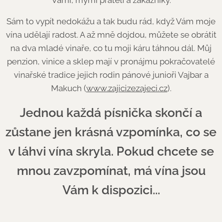
Sám to vypít nedokážu a tak budu rád, když Vám moje
vína udělají radost. A až mně dojdou, můžete se obrátit
na dva mladé vinaře, co tu moji káru táhnou dál. Můj
penzion, vinice a sklep mají v pronájmu pokračovatelé
vinařské tradice jejich rodin pánové junioři Vajbar a
Makuch (
www.zajicizezajeci.cz
).
Jednou každá písnička skončí a
zůstane jen krásná vzpomínka, co se
v láhvi vína skryla. Pokud chcete se
mnou zavzpomínat, má vína jsou
Vám k dispozici...